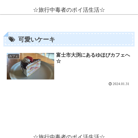
☆旅行中毒者のポイ活生活☆
可愛いケーキ
富士市大渕にあるゆほびカフェへ
カフェ
☆
2024.01.31
☆旅行中毒者のポイ活生活☆