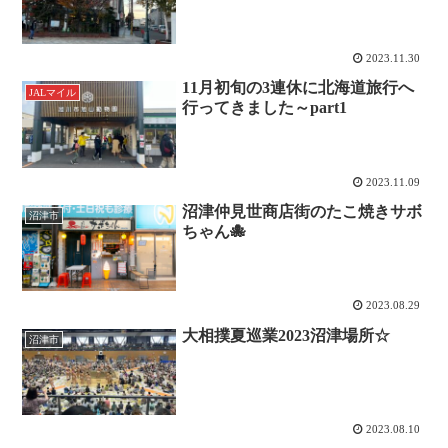
2023.11.30
11月初旬の3連休に北海道旅行へ
JALマイル
行ってきました～part1
2023.11.09
沼津仲見世商店街のたこ焼きサボ
沼津市
ちゃん🐙
2023.08.29
大相撲夏巡業2023沼津場所☆
沼津市
2023.08.10