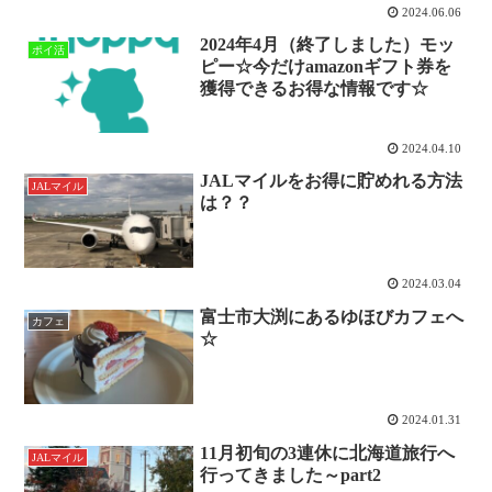
2024.06.06
2024年4月（終了しました）モッ
ポイ活
ピー☆今だけamazonギフト券を
獲得できるお得な情報です☆
2024.04.10
JALマイルをお得に貯めれる方法
JALマイル
は？？
2024.03.04
富士市大渕にあるゆほびカフェへ
カフェ
☆
2024.01.31
11月初旬の3連休に北海道旅行へ
JALマイル
行ってきました～part2