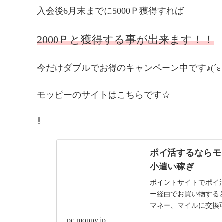
入会後6月末までに5000Ｐ獲得すれば
2000Ｐと獲得する事が出来ます！！
今だけダブルでお得のキャンペーン中です♪(´ε｀
モッピーのサイトはこちらです☆
⇩
ポイ活するならモ
小遣い稼ぎ
ポイントサイトでポイ
ー経由でお買い物する
マネー、マイルに交換
pc.moppy.jp